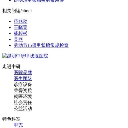
昆明治甲状腺炎的费用多
相关阅读
/about
范兆动
王晓青
杨杉杉
吴燕
劳动节15项甲状腺常规检查
走进中研
医院品牌
医生团队
诊疗设备
荣誉资质
就医环境
社会责任
公益活动
特色科室
甲亢