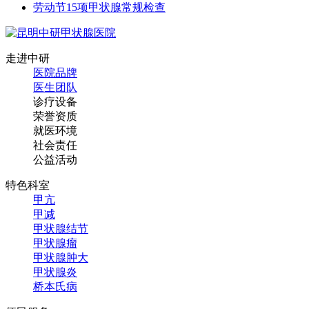
劳动节15项甲状腺常规检查
走进中研
医院品牌
医生团队
诊疗设备
荣誉资质
就医环境
社会责任
公益活动
特色科室
甲亢
甲减
甲状腺结节
甲状腺瘤
甲状腺肿大
甲状腺炎
桥本氏病