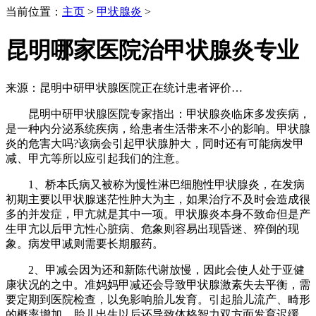
当前位置：
主页
>
甲状腺炎
>
昆明哪家医院治甲状腺炎专业
来源：昆明中研甲状腺医院
正在统计患者评价…
昆明中研甲状腺医院专家指出：甲状腺炎临床多发疾病，
是一种内分泌系统疾病，给患者生活带来不小的影响。甲状腺
炎的危害大吗?该病会引起甲状腺肿大，同时还有可能病发甲
减、甲亢等所以应引起我们的注意。
1、桥本氏病又被称为慢性淋巴细胞性甲状腺炎，在发病
初期主要以甲状腺迷茫性肿大为主，如果治疗不及时会造成很
多的并发症，甲亢就是其中一项。甲状腺炎本身不致命但是产
生甲亢以后甲亢性心脏病、危象则容易出现昏迷、猝倒的现
象。病发甲减则需要长期服药。
2、甲减会因为还和新陈代谢放慢，因此会使人处于亚健
康状况的之中。准妈妈甲减还会导致甲状腺激素失去平衡，需
要定期到医院检查，以免影响胎儿发育。引起胎儿流产、畸形
的概率增加，胎儿出生以后还导致体格智力双方面发育迟缓，